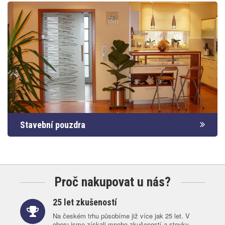
Stavební pouzdra
Proč nakupovat u nás?
25 let zkušeností
Na českém trhu působíme již více jak 25 let. V
oboru jsme získali mnoho zkušeností a stovky