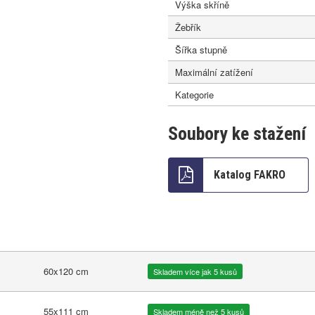
Výška skříně
Žebřík
Šířka stupně
Maximální zatížení
Kategorie
Soubory ke stažení
Katalog FAKRO
60x120 cm
Skladem více jak 5 kusů
55x111 cm
Skladem méně než 5 kusů