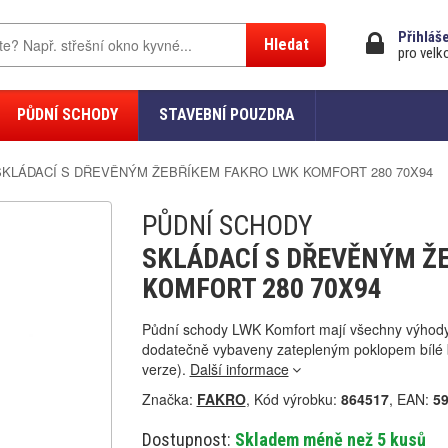
Přihláš
Hledat
pro velk
PŮDNÍ SCHODY
STAVEBNÍ POUZDRA
SKLÁDACÍ S DŘEVĚNÝM ŽEBŘÍKEM FAKRO LWK KOMFORT 280 70X94
PŮDNÍ SCHODY
SKLÁDACÍ S DŘEVĚNÝM Ž
KOMFORT 280 70X94
Půdní schody LWK Komfort mají všechny výhody
dodatečně vybaveny zatepleným poklopem bílé b
verze).
Další informace
Značka:
FAKRO
, Kód výrobku:
864517
, EAN:
5
Dostupnost:
Skladem méně než 5 kusů