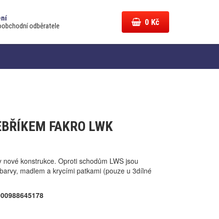
ení
0
Kč
oobchodní odběratele
EBŘÍKEM FAKRO LWK
 nové konstrukce. Oproti schodům LWS jsou
arvy, madlem a krycími patkami (pouze u 3dílné
900988645178