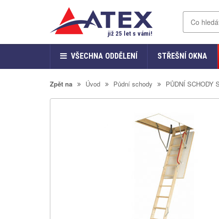
již 25 let s vámi!
VŠECHNA ODDĚLENÍ
STŘEŠNÍ OKNA
Zpět na
Úvod
Půdní schody
PŮDNÍ SCHODY 