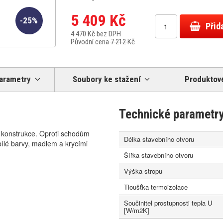
5 409 Kč
-25%
Přid
4 470 Kč bez DPH
Původní cena
7 212 Kč
arametry
Soubory ke stažení
Produktové
Technické parametr
 konstrukce. Oproti schodům
Délka stavebního otvoru
lé barvy, madlem a krycími
Šířka stavebního otvoru
Výška stropu
Tloušťka termoizolace
Součinitel prostupnosti tepla U
[W/m2K]