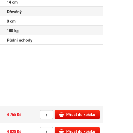
14 cm
Dřevěný
8 cm
160 kg
Půdní schody
4 765 Kč
Přidat do košíku
4 828 Kč
Přidat do košíku