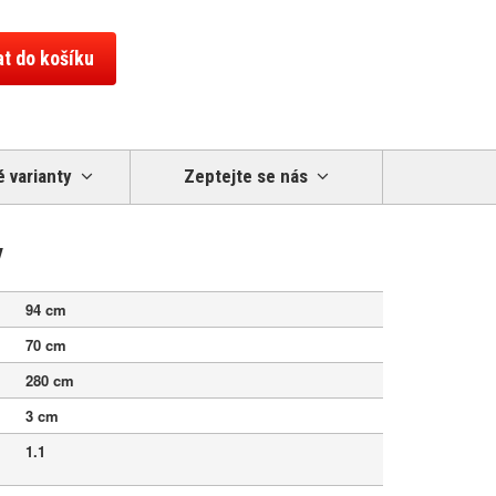
at do košíku
 varianty
Zeptejte se nás
y
94 cm
70 cm
280 cm
3 cm
1.1