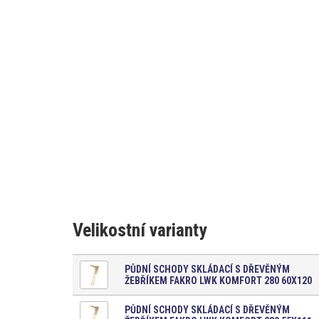
Velikostní varianty
PŮDNÍ SCHODY SKLÁDACÍ S DŘEVĚNÝM
ŽEBŘÍKEM FAKRO LWK KOMFORT 280 60X120
PŮDNÍ SCHODY SKLÁDACÍ S DŘEVĚNÝM