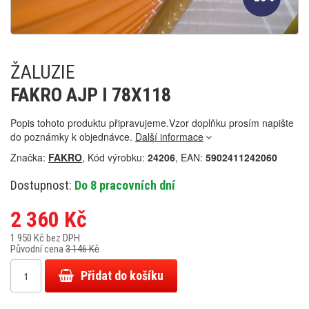
ŽALUZIE
FAKRO AJP I 78X118
Popis tohoto produktu připravujeme.Vzor doplňku prosím napište
do poznámky k objednávce.
Další informace
Značka:
FAKRO
, Kód výrobku:
24206
, EAN:
5902411242060
Dostupnost:
Do 8 pracovních dní
2 360 Kč
1 950 Kč bez DPH
Původní cena
3 146 Kč
Přidat do košíku