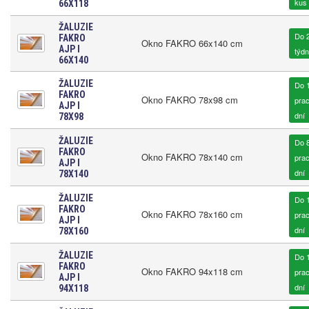
kus
66X118
ŽALUZIE
Do 2
FAKRO
Okno FAKRO 66x140 cm
AJP I
týd
66X140
ŽALUZIE
Do 
FAKRO
Okno FAKRO 78x98 cm
pra
AJP I
dní
78X98
ŽALUZIE
Do 
FAKRO
Okno FAKRO 78x140 cm
pra
AJP I
dní
78X140
ŽALUZIE
Do 
FAKRO
Okno FAKRO 78x160 cm
pra
AJP I
dní
78X160
ŽALUZIE
Do 
FAKRO
Okno FAKRO 94x118 cm
pra
AJP I
dní
94X118