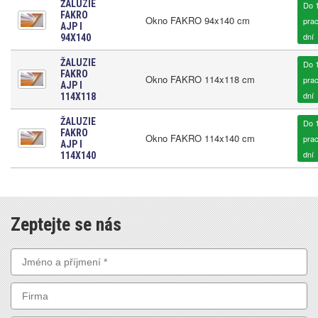
ŽALUZIE
Do 
FAKRO
Okno FAKRO 94x140 cm
pra
AJP I
dní
94X140
ŽALUZIE
Do 
FAKRO
Okno FAKRO 114x118 cm
pra
AJP I
dní
114X118
ŽALUZIE
Do 
FAKRO
Okno FAKRO 114x140 cm
pra
AJP I
dní
114X140
Zeptejte se nás