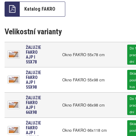
Katalog FAKRO
Velikostní varianty
ŽALUZIE
Do 
FAKRO
Okno FAKRO 55x78 cm
pra
AJP I
dní
55X78
ŽALUZIE
Skl
FAKRO
Okno FAKRO 55x98 cm
posl
AJP I
kus
55X98
ŽALUZIE
Do 
FAKRO
Okno FAKRO 66x98 cm
pra
AJP I
dní
66X98
ŽALUZIE
Skl
FAKRO
Okno FAKRO 66x118 cm
posl
AJP I