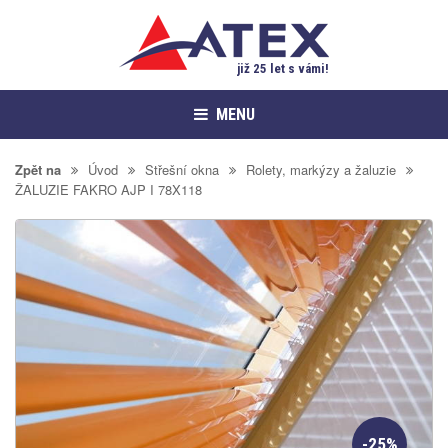
již 25 let s vámi!
MENU
Zpět na
Úvod
Střešní okna
Rolety, markýzy a žaluzie
ŽALUZIE FAKRO AJP I 78X118
-25%